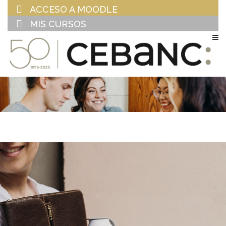
ACCESO A MOODLE
MIS CURSOS
EU
ES